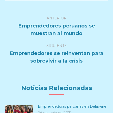
Navegación
ANTERIOR
entre
Emprendedores peruanos se
Publicación
muestran al mundo
publicaciones
anterior:
SIGUIENTE
Emprendedores se reinventan para
Publicación
sobrevivir a la crisis
siguiente:
Noticias Relacionadas
Emprendedoras peruanas en Delaware
24 de junio de 2021