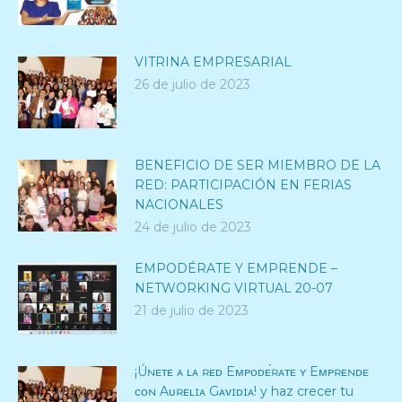
VITRINA EMPRESARIAL
26 de julio de 2023
BENEFICIO DE SER MIEMBRO DE LA
RED: PARTICIPACIÓN EN FERIAS
NACIONALES
24 de julio de 2023
EMPODÉRATE Y EMPRENDE –
NETWORKING VIRTUAL 20-07
21 de julio de 2023
¡Úɴᴇᴛᴇ ᴀ ʟᴀ ʀᴇᴅ Eᴍᴘᴏᴅᴇ́ʀᴀᴛᴇ ʏ Eᴍᴘʀᴇɴᴅᴇ
ᴄᴏɴ Aᴜʀᴇʟɪᴀ Gᴀᴠɪᴅɪᴀ! y haz crecer tu