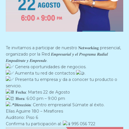
Te invitamos a participar de nuestro 𝐍𝐞𝐭𝐰𝐨𝐫𝐤𝐢𝐧𝐠 presencial,
organizado por la Red 𝑬𝒎𝒑𝒓𝒆𝒔𝒂𝒓𝒊𝒂𝒍 𝒚 𝒆𝒍 𝑷𝒓𝒐𝒈𝒓𝒂𝒎𝒂 𝑹𝒂𝒅𝒊𝒂𝒍
𝑬𝒎𝒑𝒐𝒅𝒆́𝒓𝒂𝒕𝒆 𝒚 𝑬𝒎𝒑𝒓𝒆𝒏𝒅𝒆.
Genera oportunidades de negocios.
Aumenta tu red de contactos
.
Presenta tu empresa y da a conocer tu producto o
servicio.
𝐅𝐞𝐜𝐡𝐚: Martes 22 de Agosto
𝐇𝐨𝐫𝐚: 6:00 pm – 9:00 pm
𝐃𝐢𝐫𝐞𝐜𝐜𝐢𝐨́𝐧: Centro empresarial Súmate al éxito.
Elías Aguirre 180 – Miraflores
Auditorio: Piso 6
Confirma tu participación al:
995 056 722