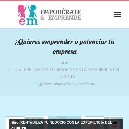
¿𝑸𝒖𝒊𝒆𝒓𝒆𝒔 𝒆𝒎𝒑𝒓𝒆𝒏𝒅𝒆𝒓 𝒐 𝒑𝒐𝒕𝒆𝒏𝒄𝒊𝒂𝒓 𝒕𝒖
𝒆𝒎𝒑𝒓𝒆𝒔𝒂
Estás aquí:
Inicio
libro: RENTABILIZA TU NEGOCIO CON LA EXPERIENCIA DEL
CLIENTE
¿𝑸𝒖𝒊𝒆𝒓𝒆𝒔 𝒆𝒎𝒑𝒓𝒆𝒏𝒅𝒆𝒓 𝒐 𝒑𝒐𝒕𝒆𝒏𝒄𝒊𝒂𝒓 𝒕𝒖…
libro: RENTABILIZA TU NEGOCIO CON LA EXPERIENCIA DEL
Jul
CLIENTE