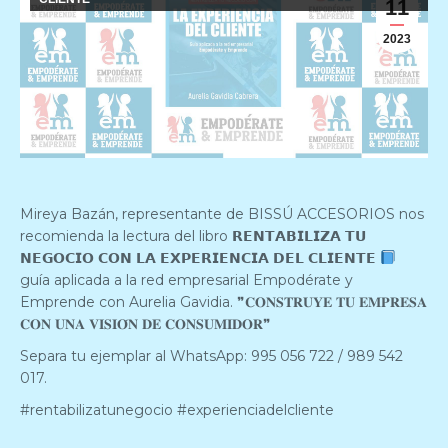
11
2023
Mireya Bazán, representante de BISSÚ ACCESORIOS nos
recomienda la lectura del libro 𝗥𝗘𝗡𝗧𝗔𝗕𝗜𝗟𝗜𝗭𝗔 𝗧𝗨
𝗡𝗘𝗚𝗢𝗖𝗜𝗢 𝗖𝗢𝗡 𝗟𝗔 𝗘𝗫𝗣𝗘𝗥𝗜𝗘𝗡𝗖𝗜𝗔 𝗗𝗘𝗟 𝗖𝗟𝗜𝗘𝗡𝗧𝗘
guía aplicada a la red empresarial Empodérate y
Emprende con Aurelia Gavidia. ❞𝐂𝐎𝐍𝐒𝐓𝐑𝐔𝐘𝐄 𝐓𝐔 𝐄𝐌𝐏𝐑𝐄𝐒𝐀
𝐂𝐎𝐍 𝐔𝐍𝐀 𝐕𝐈𝐒𝐈𝐎́𝐍 𝐃𝐄 𝐂𝐎𝐍𝐒𝐔𝐌𝐈𝐃𝐎𝐑❞
Separa tu ejemplar al WhatsApp: 995 056 722 / 989 542
017.
#rentabilizatunegocio #experienciadelcliente