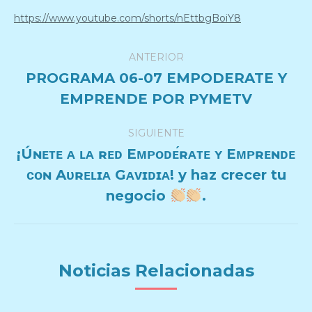
https://www.youtube.com/shorts/nEttbgBoiY8
Navegación
ANTERIOR
entre
PROGRAMA 06-07 EMPODERATE Y
Publicación
EMPRENDE POR PYMETV
publicaciones
anterior:
SIGUIENTE
¡Úɴᴇᴛᴇ ᴀ ʟᴀ ʀᴇᴅ Eᴍᴘᴏᴅᴇ́ʀᴀᴛᴇ ʏ Eᴍᴘʀᴇɴᴅᴇ
ᴄᴏɴ Aᴜʀᴇʟɪᴀ Gᴀᴠɪᴅɪᴀ! y haz crecer tu
Publicación
siguiente:
negocio
.
Noticias Relacionadas