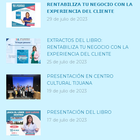
𝗥𝗘𝗡𝗧𝗔𝗕𝗜𝗟𝗜𝗭𝗔 𝗧𝗨 𝗡𝗘𝗚𝗢𝗖𝗜𝗢 𝗖𝗢𝗡 𝗟𝗔
𝗘𝗫𝗣𝗘𝗥𝗜𝗘𝗡𝗖𝗜𝗔 𝗗𝗘𝗟 𝗖𝗟𝗜𝗘𝗡𝗧𝗘
29 de julio de 2023
EXTRACTOS DEL LIBRO:
RENTABILIZA TU NEGOCIO CON LA
EXPERIENCIA DEL CLIENTE
25 de julio de 2023
PRESENTACIÓN EN CENTRO
CULTURAL TIJUANA
19 de julio de 2023
PRESENTACIÓN DEL LIBRO
17 de julio de 2023